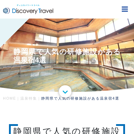
ディスカバリートラベル
DiscoveryTravel
静岡県で人気の研修施設がある
温泉宿4選
HOME
｜
温泉特集
｜
静岡県で人気の研修施設がある温泉宿4選
静岡県で人気の研修施設