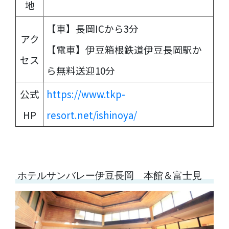
地
【車】長岡ICから3分
アク
【電車】伊豆箱根鉄道伊豆長岡駅か
セス
ら無料送迎10分
公式
https://www.tkp-
HP
resort.net/ishinoya/
ホテルサンバレー伊豆長岡 本館＆富士見