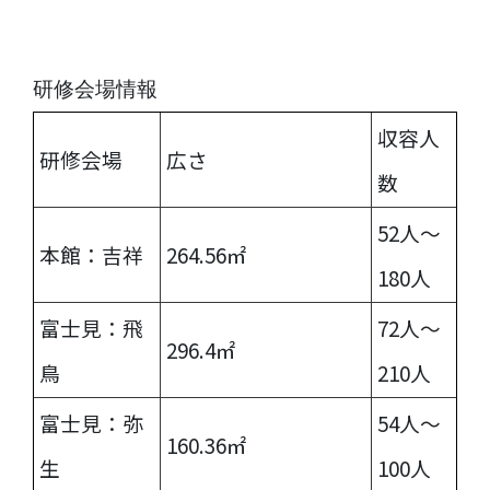
研修会場情報
収容人
研修会場
広さ
数
52人〜
本館：吉祥
264.56㎡
180人
富士見：飛
72人〜
296.4㎡
鳥
210人
富士見：弥
54人〜
160.36㎡
生
100人