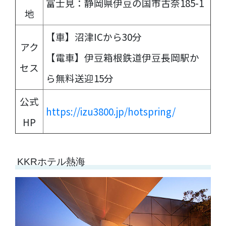
富士見：静岡県伊豆の国市古奈185-1
地
【車】沼津ICから30分
アク
【電車】伊豆箱根鉄道伊豆長岡駅か
セス
ら無料送迎15分
公式
https://izu3800.jp/hotspring/
HP
KKRホテル熱海