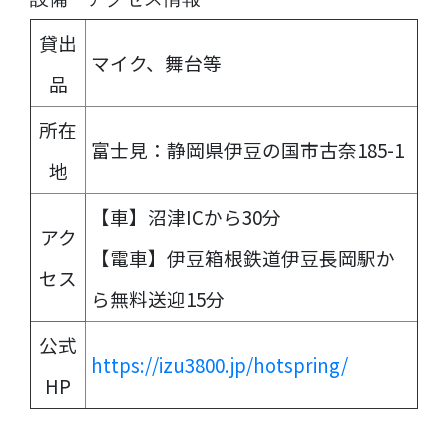
貸出
マイク、舞台等
品
所在
富士見：静岡県伊豆の国市古奈185-1
地
【車】沼津ICから30分
アク
【電車】伊豆箱根鉄道伊豆長岡駅か
セス
ら無料送迎15分
公式
https://izu3800.jp/hotspring/
HP