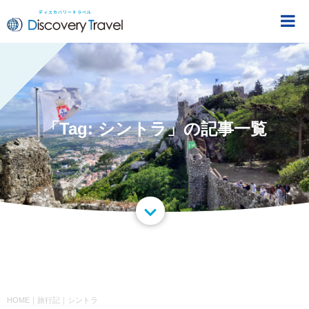
ディスカバリートラベル
DiscoveryTravel
「Tag: シントラ」の記事一覧
HOME
｜
旅行記
｜
シントラ