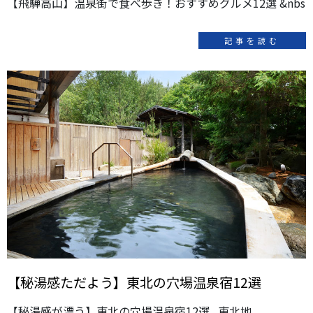
【飛騨高山】温泉街で食べ歩き！おすすめグルメ12選 &nbs
記事を読む
【秘湯感ただよう】東北の穴場温泉宿12選
【秘湯感が漂う】東北の穴場温泉宿12選 東北地