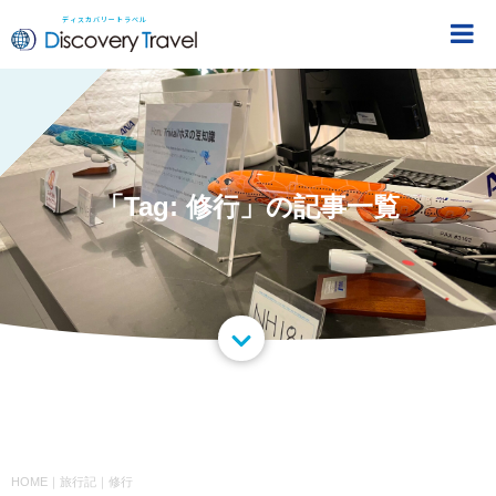
ディスカバリートラベル
DiscoveryTravel
「Tag: 修行」の記事一覧
HOME
｜
旅行記
｜
修行