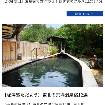
【飛騨高山】温泉街で食べ歩き！おすすめグルメ12選 &nbs
記事を読む
【秘湯感ただよう】東北の穴場温泉宿12選
【秘湯感が漂う】東北の穴場温泉宿12選 東北地