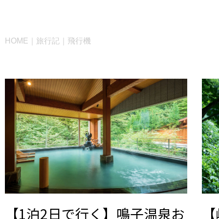
HOME
｜
旅行記
｜
飛行機
【1泊2日で行く】鳴子温泉お
【