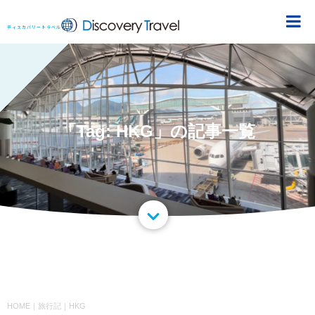
DiscoveryTravel
ディスカバリートラベル
「Tag: HKG」の記事一覧
HOME
｜
旅行記
｜
HKG