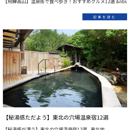
【飛騨高山】温泉街で食べ歩き！おすすめグルメ12選 &nbs
記事を読む
【秘湯感ただよう】東北の穴場温泉宿12選
【秘湯感が漂う】東北の穴場温泉宿12選 東北地