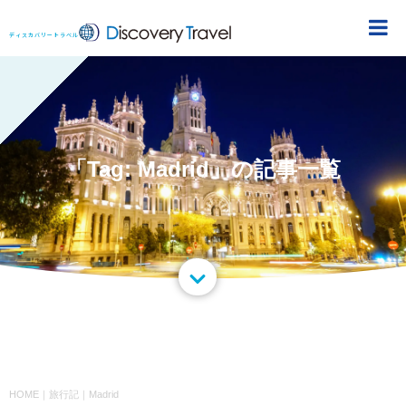
DiscoveryTravel
ディスカバリートラベル
「Tag: Madrid」の記事一覧
HOME
｜
旅行記
｜
Madrid