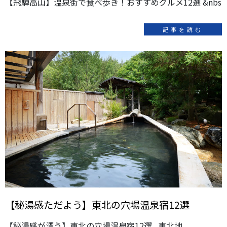
【飛騨高山】温泉街で食べ歩き！おすすめグルメ12選 &nbs
記事を読む
【秘湯感ただよう】東北の穴場温泉宿12選
【秘湯感が漂う】東北の穴場温泉宿12選 東北地