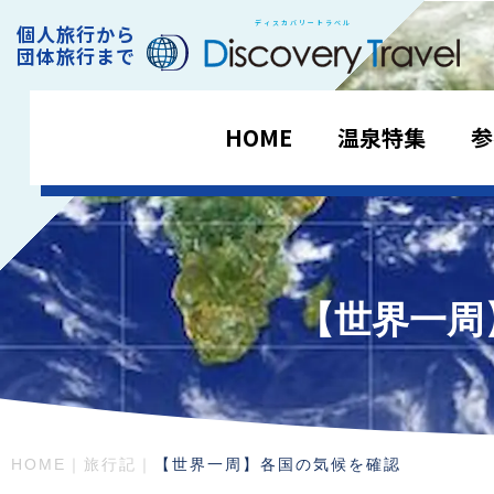
ディスカバリートラベル
個人旅行から
DiscoveryTravel
団体旅行まで
HOME
温泉特集
参
【世界一周
HOME
｜
旅行記
｜
【世界一周】各国の気候を確認