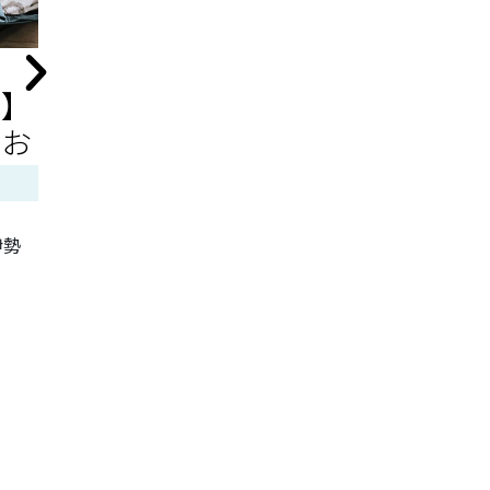
う】
【1泊2日で行く】鳴子
【岐阜
のお
温泉おすすめ旅行プラ
ル旅行
ン
ランは
伊勢
【1泊2日で行く】鳴子温泉おすすめ旅行
【岐阜デート
プラン
のプランはこれ
記事を読む
記事を