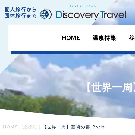
ディスカバリートラベル
個人旅行から
DiscoveryTravel
団体旅行まで
HOME
温泉特集
参
【世界一周】
HOME
｜
旅行記
｜
【世界一周】芸術の都 Paris