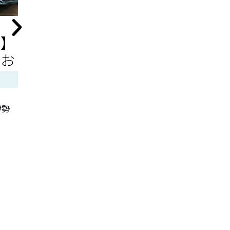
う】
【1泊2日で行く】鳴子
【岐阜
のお
温泉おすすめ旅行プラ
ル旅行
ン
ランは
伊勢
【1泊2日で行く】鳴子温泉おすすめ旅行
【岐阜デート
プラン
のプランはこれ
記事を読む
記事を